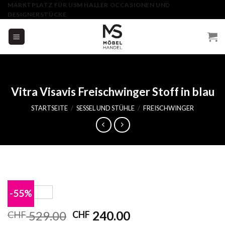
Skip
MARKTPLATZ FÜR USM HALLER OCCASIONEN UND
DESIGNERSTÜCKE
to
content
Vitra Visavis Freischwinger Stoff in blau
STARTSEITE
/
SESSEL UND STÜHLE
/
FREISCHWINGER
-55%
529.00
240.00
CHF
CHF