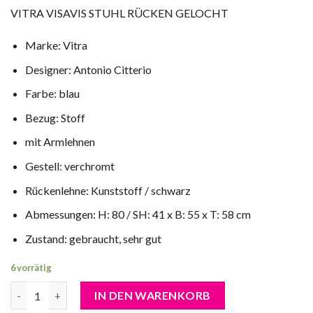
VITRA VISAVIS STUHL RÜCKEN GELOCHT
Marke: Vitra
Designer: Antonio Citterio
Farbe: blau
Bezug: Stoff
mit Armlehnen
Gestell: verchromt
Rückenlehne: Kunststoff / schwarz
Abmessungen: H: 80 / SH: 41 x B: 55 x T: 58 cm
Zustand: gebraucht, sehr gut
6 vorrätig
Vitra Visavis Freischwinger Stoff in blau Menge
IN DEN WARENKORB