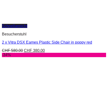
Schnellansicht
Besucherstuhl
2 x Vitra DSX Eames Plastic Side Chair in poppy red
CHF
580.00
CHF
380.00
-34%