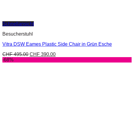
Schnellansicht
Besucherstuhl
Vitra DSW Eames Plastic Side Chair in Grün Esche
CHF
495.00
CHF
390.00
-68%