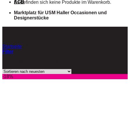
AGB
Es befinden sich keine Produkte im Warenkorb.
Marktplatz für USM Haller Occasionen und
Designerstücke
Vitra
Startseite
/
Brands
/
Vitra
Filter
Ergebnisse 1 – 24 von 43 werden angezeigt
-18%