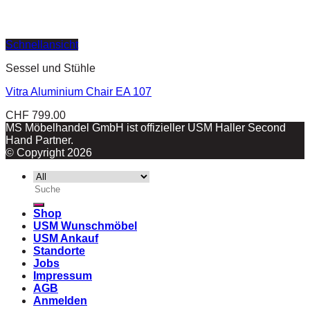
Schnellansicht
Sessel und Stühle
Vitra Aluminium Chair EA 107
CHF
799.00
MS Möbelhandel GmbH ist offizieller USM Haller Second
Hand Partner.
© Copyright 2026
Suche
nach:
Shop
USM Wunschmöbel
USM Ankauf
Standorte
Jobs
Impressum
AGB
Anmelden