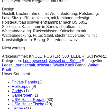
Foster verbreiten Elegance und Ruhe.
Design
Gestell: Buchenrahmen mit Wellenfederung, Polsterung:
Lose Sitz- u. Rückenkissen, mit Klettband befestigt.
Polsteraufbau schwer entflammbar nach BS 5852.
Sitzkissen: Katschaum in Sandwichaufbau mit
Watteabdeckung. Rückenkissen: Kaltschaum mit
Watteabdeckung. Füße: Stahl, strichmatt verchromt, mit
Kunststoffgleitern. Bezug: SL Leder schwarz
Nicht vorrätig
Artikelnummer:
KNOLL_FOSTER_500_LEDER_SCHWARZ
Kategorien:
Loungesessel
,
Sessel und Stühle
Schlagwörter:
Leder
,
Loungechair
,
schwarz
,
Walter Knoll
Brand:
Walter
Knoll
Unser Sortiment
Private Panels
(2)
Rollkorpus
(9)
Caddy
(1)
Garderoben
(1)
USM Haller Regale
(83)
USM Haller Tische
(20)
Tische
(41)