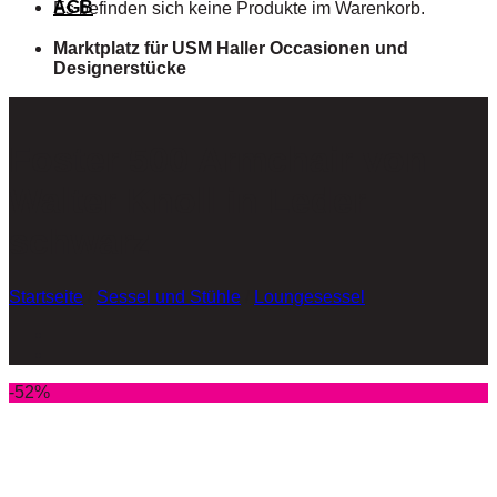
AGB
Es befinden sich keine Produkte im Warenkorb.
Marktplatz für USM Haller Occasionen und
Designerstücke
Foster 500 Armchair von
Walter Knoll in Leder
schwarz
Startseite
/
Sessel und Stühle
/
Loungesessel
-52%