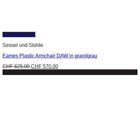
Schnellansicht
Sessel und Stühle
Eames Plastic Armchair DAW in granitgrau
CHF
625.00
CHF
570.00
FABRIKNEU