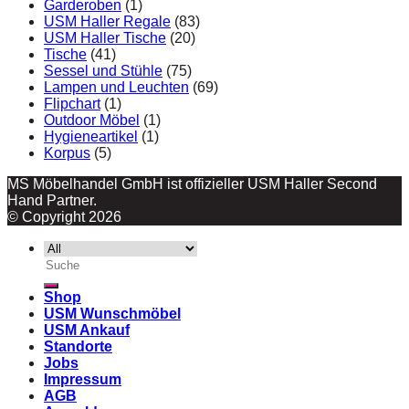
Garderoben
(1)
USM Haller Regale
(83)
USM Haller Tische
(20)
Tische
(41)
Sessel und Stühle
(75)
Lampen und Leuchten
(69)
Flipchart
(1)
Outdoor Möbel
(1)
Hygieneartikel
(1)
Korpus
(5)
MS Möbelhandel GmbH ist offizieller USM Haller Second
Hand Partner.
© Copyright 2026
Suche
nach:
Shop
USM Wunschmöbel
USM Ankauf
Standorte
Jobs
Impressum
AGB