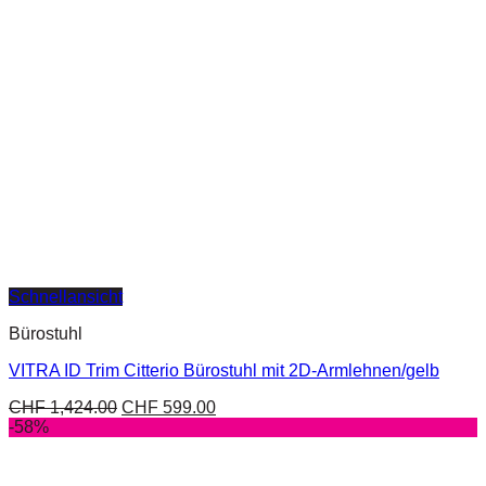
Schnellansicht
Bürostuhl
VITRA ID Trim Citterio Bürostuhl mit 2D-Armlehnen/gelb
CHF
1,424.00
CHF
599.00
-58%