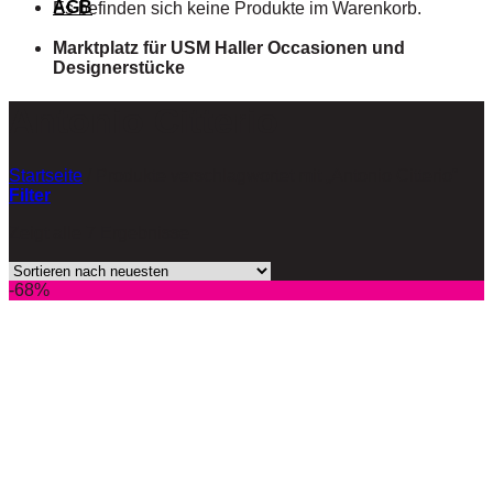
AGB
Es befinden sich keine Produkte im Warenkorb.
Marktplatz für USM Haller Occasionen und
Designerstücke
Antonio Citterio
Startseite
/
Produkte verschlagwortet mit „Antonio Citterio“
Filter
Zeigt alle 7 Ergebnisse
-68%