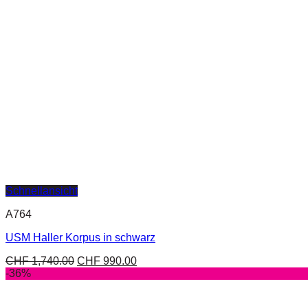
Schnellansicht
A764
USM Haller Korpus in schwarz
CHF
1,740.00
CHF
990.00
-36%