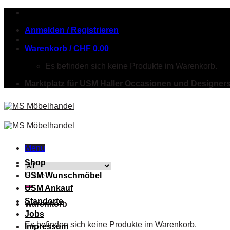
Skip
to
Anmelden / Registrieren
content
Warenkorb /
CHF
0.00
Es befinden sich keine Produkte im Warenkorb.
Marktplatz für USM Haller Occasionen und Designer
Menu
Shop
Suche
USM Wunschmöbel
nach:
USM Ankauf
Standorte
Warenkorb
Jobs
Es befinden sich keine Produkte im Warenkorb.
Impressum