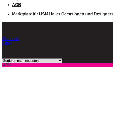
AGB
Marktplatz für USM Haller Occasionen und Designer
Korpus
Startseite
/
Korpus
Filter
Zeigt alle 5 Ergebnisse
-43%