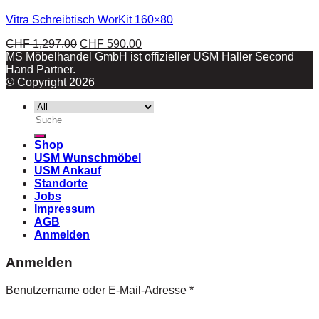
Vitra Schreibtisch WorKit 160×80
CHF
1,297.00
CHF
590.00
MS Möbelhandel GmbH ist offizieller USM Haller Second
Hand Partner.
© Copyright 2026
Suche
nach:
Shop
USM Wunschmöbel
USM Ankauf
Standorte
Jobs
Impressum
AGB
Anmelden
Anmelden
Benutzername oder E-Mail-Adresse
*