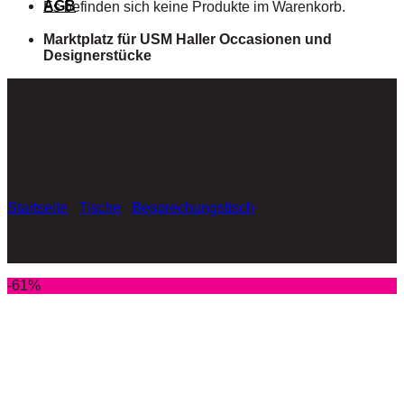
AGB
Es befinden sich keine Produkte im Warenkorb.
Marktplatz für USM Haller Occasionen und
Designerstücke
Vitra Eames Segmented
Konferenztisch für 4 Pax
Startseite
/
Tische
/
Besprechungstisch
-61%