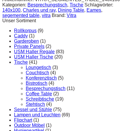
Kategorien:
Besprechungstisch
,
Tische
Schlagwörter:
140x100
,
Charles und ray
,
Dining Table
,
Eames
,
segemented table
,
vitra
Brand:
Vitra
Unser Sortiment
Rollkorpus
(9)
Caddy
(1)
Garderoben
(1)
Private Panels
(2)
USM Haller Regale
(83)
USM Haller Tische
(20)
Tische
(41)
Loungetisch
(3)
Couchtisch
(4)
Konferenztisch
(5)
Bistrotisch
(4)
Besprechungstisch
(11)
Coffee Table
(2)
Schreibtische
(19)
Stehtisch
(4)
Sessel und Stühle
(75)
Lampen und Leuchten
(69)
Flipchart
(1)
Outdoor Möbel
(1)
Hygieneartikel
(1)