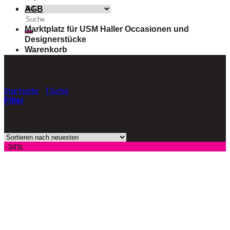
AGB
Suche
nach:
Marktplatz für USM Haller Occasionen und
Designerstücke
Warenkorb
Bistrotisch
Es befinden sich keine Produkte im Warenkorb.
Startseite
/
Tische
/
Bistrotisch
Filter
Zeigt alle 4 Ergebnisse
-34%