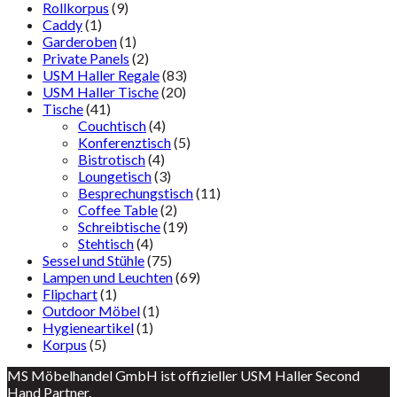
Rollkorpus
(9)
Caddy
(1)
Garderoben
(1)
Private Panels
(2)
USM Haller Regale
(83)
USM Haller Tische
(20)
Tische
(41)
Couchtisch
(4)
Konferenztisch
(5)
Bistrotisch
(4)
Loungetisch
(3)
Besprechungstisch
(11)
Coffee Table
(2)
Schreibtische
(19)
Stehtisch
(4)
Sessel und Stühle
(75)
Lampen und Leuchten
(69)
Flipchart
(1)
Outdoor Möbel
(1)
Hygieneartikel
(1)
Korpus
(5)
MS Möbelhandel GmbH ist offizieller USM Haller Second
Hand Partner.