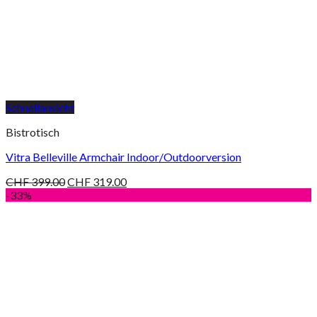
Schnellansicht
Bistrotisch
Vitra Belleville Armchair Indoor/Outdoorversion
CHF
399.00
CHF
319.00
-33%