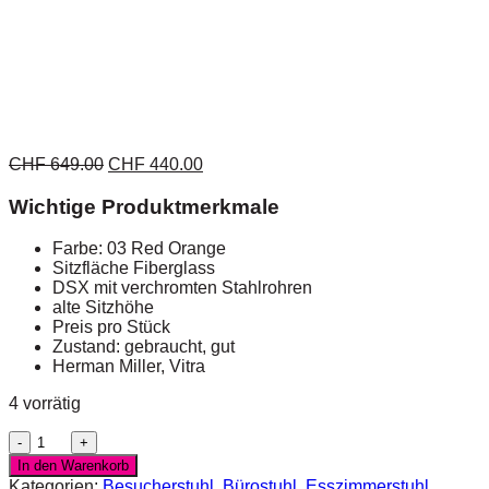
CHF
649.00
CHF
440.00
Wichtige Produktmerkmale
Farbe: 03 Red Orange
Sitzfläche Fiberglass
DSX mit verchromten Stahlrohren
alte Sitzhöhe
Preis pro Stück
Zustand: gebraucht, gut
Herman Miller, Vitra
4 vorrätig
Vitra
DSX
In den Warenkorb
Eames
Kategorien:
Besucherstuhl
,
Bürostuhl
,
Esszimmerstuhl
,