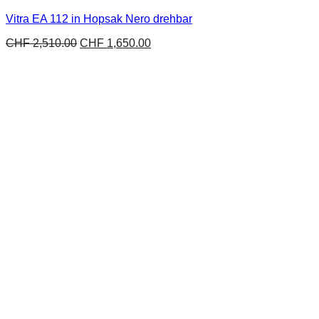
Vitra EA 112 in Hopsak Nero drehbar
CHF
2,510.00
CHF
1,650.00