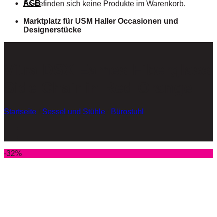
AGB
Es befinden sich keine Produkte im Warenkorb.
Marktplatz für USM Haller Occasionen und
Designerstücke
Vitra DSX Eames Fiberglass
Side Chair in Red Orange
Startseite
/
Sessel und Stühle
/
Bürostuhl
-32%