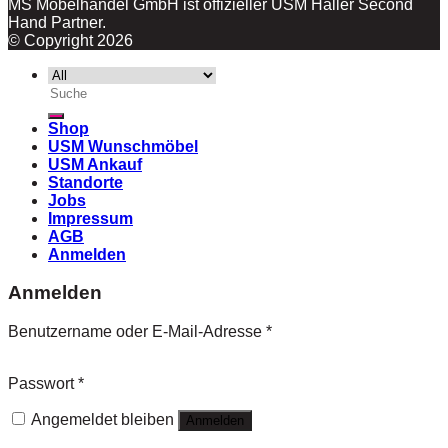
MS Möbelhandel GmbH ist offizieller USM Haller Second
Hand Partner.
© Copyright 2026
Suche
nach:
Shop
USM Wunschmöbel
USM Ankauf
Standorte
Jobs
Impressum
AGB
Anmelden
Anmelden
Benutzername oder E-Mail-Adresse
*
Passwort
*
Angemeldet bleiben
Anmelden