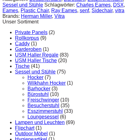
Fiberglass
Sessel und Stühle
Schlagwörter:
Charles Eames
,
DSX
,
Side
Eames
,
Plastic Chair
,
Ray Eames
,
senf
,
Sidechair
,
vitra
Chair
Brands:
Herman Miller
,
Vitra
in
Unser Sortiment
Red
Orange
Private Panels
(2)
Menge
Rollkorpus
(9)
Caddy
(1)
Garderoben
(1)
USM Haller Regale
(83)
USM Haller Tische
(20)
Tische
(41)
Sessel und Stühle
(75)
Hocker
(7)
Wilkhahn Hocker
(1)
Barhocker
(3)
Bürostuhl
(10)
Freischwinger
(10)
Besucherstuhl
(35)
Esszimmerstuhl
(33)
Loungesessel
(6)
Lampen und Leuchten
(69)
Flipchart
(1)
Outdoor Möbel
(1)
Hygieneartikel
(1)