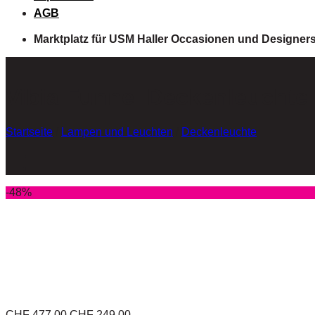
AGB
Marktplatz für USM Haller Occasionen und Designer
Vibia Funnel Deckenleuchte 
Startseite
/
Lampen und Leuchten
/
Deckenleuchte
-48%
CHF
477.00
CHF
249.00