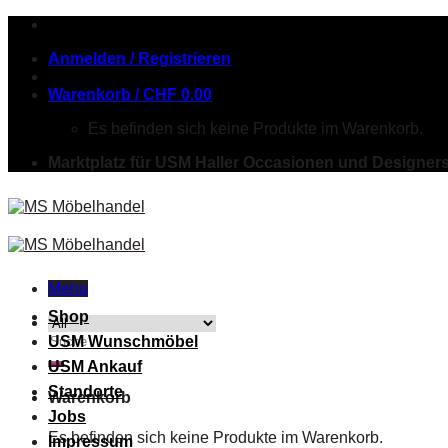
Skip
to
Anmelden / Registrieren
content
Warenkorb /
CHF
0.00
Es befinden sich keine Produkte im Warenkorb.
Marktplatz für USM Haller Occasionen und Designer
Menu
Shop
Suche
USM Wunschmöbel
nach:
USM Ankauf
Standorte
Warenkorb
Jobs
Es befinden sich keine Produkte im Warenkorb.
Impressum