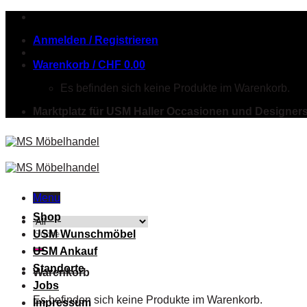
Skip
to
Anmelden / Registrieren
content
Warenkorb /
CHF
0.00
Es befinden sich keine Produkte im Warenkorb.
Marktplatz für USM Haller Occasionen und Designer
Menu
Shop
Suche
USM Wunschmöbel
nach:
USM Ankauf
Standorte
Warenkorb
Jobs
Es befinden sich keine Produkte im Warenkorb.
Impressum