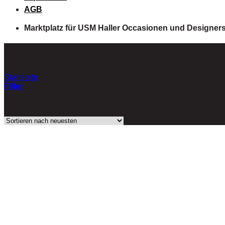
AGB
Marktplatz für USM Haller Occasionen und Designer
weiss
Startseite
/
Produkte verschlagwortet mit „weiss“
Filter
Zeigt alle 23 Ergebnisse