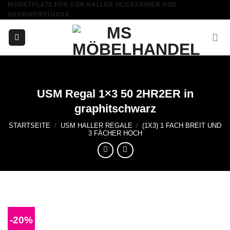
MARKTPLATZ FÜR USM HALLER OCCASIONEN UND
Skip
DESIGNERSTÜCKE
to
content
USM Regal 1×3 50 2HR2ER in
graphitschwarz
STARTSEITE
/
USM HALLER REGALE
/
(1X3) 1 FACH BREIT UND
3 FÄCHER HOCH
-20%