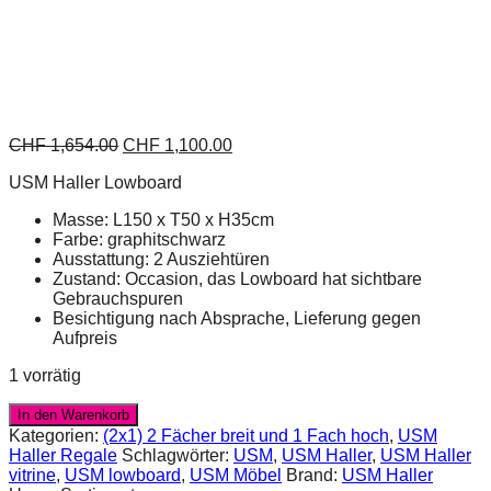
CHF
1,654.00
CHF
1,100.00
USM Haller Lowboard
Masse: L150 x T50 x H35cm
Farbe: graphitschwarz
Ausstattung: 2 Ausziehtüren
Zustand: Occasion, das Lowboard hat sichtbare
Gebrauchspuren
Besichtigung nach Absprache, Lieferung gegen
Aufpreis
1 vorrätig
In den Warenkorb
Kategorien:
(2x1) 2 Fächer breit und 1 Fach hoch
,
USM
Haller Regale
Schlagwörter:
USM
,
USM Haller
,
USM Haller
vitrine
,
USM lowboard
,
USM Möbel
Brand:
USM Haller