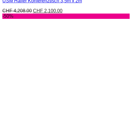
USM Haller Konferenztisch 3,5m x 2m
CHF
4,208.00
CHF
2,100.00
-50%