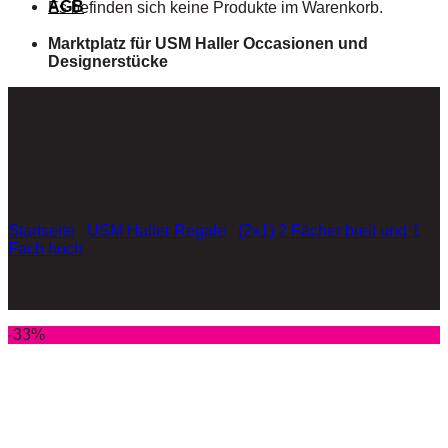
AGB
Es befinden sich keine Produkte im Warenkorb.
Marktplatz für USM Haller Occasionen und
Designerstücke
USM Haller Lowboard in
graphitschwarz
Startseite
/
USM Haller Regale
/
(2x1) 2 Fächer breit und 1
Fach hoch
-33%