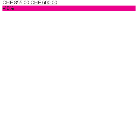
CHF
855.00
CHF
600.00
-40%