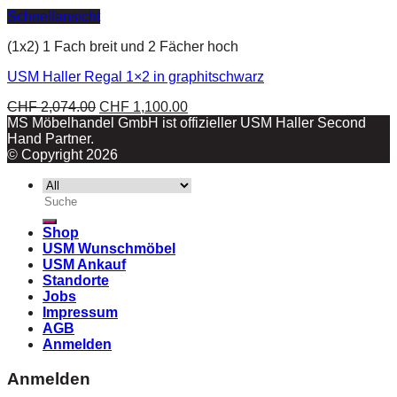
Schnellansicht
(1x2) 1 Fach breit und 2 Fächer hoch
USM Haller Regal 1×2 in graphitschwarz
CHF
2,074.00
CHF
1,100.00
MS Möbelhandel GmbH ist offizieller USM Haller Second
Hand Partner.
© Copyright 2026
Suche
nach:
Shop
USM Wunschmöbel
USM Ankauf
Standorte
Jobs
Impressum
AGB
Anmelden
Anmelden