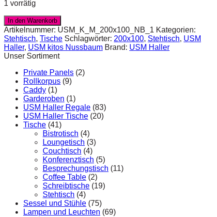
1 vorrätig
In den Warenkorb
Artikelnummer:
USM_K_M_200x100_NB_1
Kategorien:
Stehtisch
,
Tische
Schlagwörter:
200x100
,
Stehtisch
,
USM
Haller
,
USM kitos Nussbaum
Brand:
USM Haller
Unser Sortiment
Private Panels
(2)
Rollkorpus
(9)
Caddy
(1)
Garderoben
(1)
USM Haller Regale
(83)
USM Haller Tische
(20)
Tische
(41)
Bistrotisch
(4)
Loungetisch
(3)
Couchtisch
(4)
Konferenztisch
(5)
Besprechungstisch
(11)
Coffee Table
(2)
Schreibtische
(19)
Stehtisch
(4)
Sessel und Stühle
(75)
Lampen und Leuchten
(69)