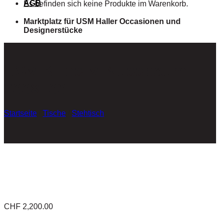
AGB
Es befinden sich keine Produkte im Warenkorb.
Marktplatz für USM Haller Occasionen und
Designerstücke
USM Kitos M Nussbaum
200×100
Startseite
/
Tische
/
Stehtisch
CHF
2,200.00