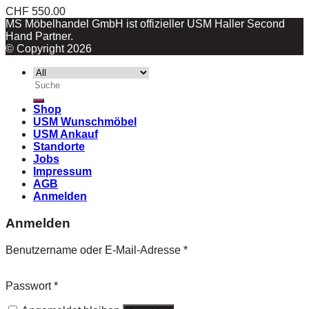
CHF
550.00
MS Möbelhandel GmbH ist offizieller USM Haller Second
Hand Partner.
© Copyright 2026
Suche
nach:
Shop
USM Wunschmöbel
USM Ankauf
Standorte
Jobs
Impressum
AGB
Anmelden
Anmelden
Benutzername oder E-Mail-Adresse
*
Passwort
*