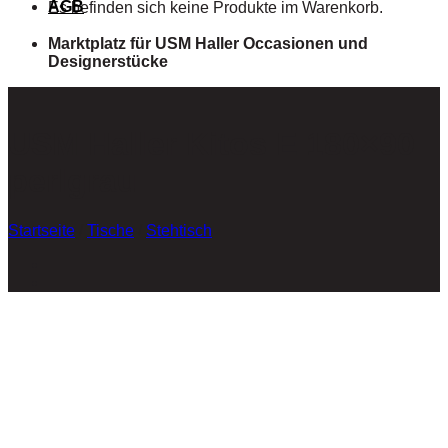
AGB
Es befinden sich keine Produkte im Warenkorb.
Marktplatz für USM Haller Occasionen und
Designerstücke
USM Haller Kitos E 180×90
perlgrau
Startseite
/
Tische
/
Stehtisch