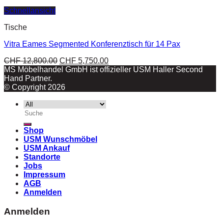
Schnellansicht
Tische
Vitra Eames Segmented Konferenztisch für 14 Pax
CHF
12,800.00
CHF
5,750.00
MS Möbelhandel GmbH ist offizieller USM Haller Second
Hand Partner.
© Copyright 2026
Suche
nach:
Shop
USM Wunschmöbel
USM Ankauf
Standorte
Jobs
Impressum
AGB
Anmelden
Anmelden