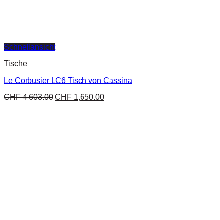
Schnellansicht
Tische
Le Corbusier LC6 Tisch von Cassina
CHF
4,603.00
CHF
1,650.00