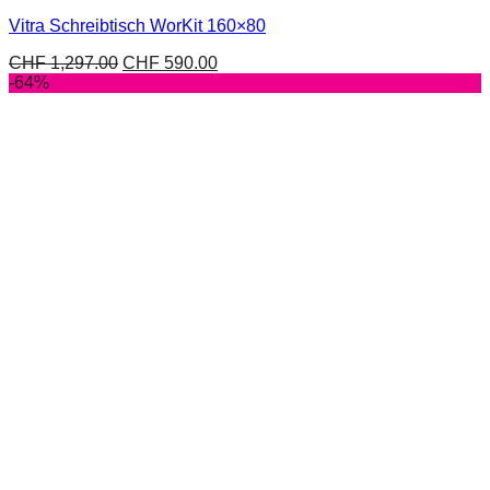
Vitra Schreibtisch WorKit 160×80
CHF
1,297.00
CHF
590.00
-64%