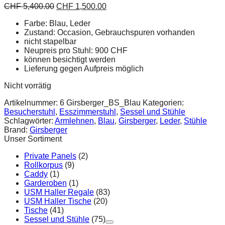
CHF
5,400.00
CHF
1,500.00
Farbe: Blau, Leder
Zustand: Occasion, Gebrauchspuren vorhanden
nicht stapelbar
Neupreis pro Stuhl: 900 CHF
können besichtigt werden
Lieferung gegen Aufpreis möglich
Nicht vorrätig
Artikelnummer:
6 Girsberger_BS_Blau
Kategorien:
Besucherstuhl
,
Esszimmerstuhl
,
Sessel und Stühle
Schlagwörter:
Armlehnen
,
Blau
,
Girsberger
,
Leder
,
Stühle
Brand:
Girsberger
Unser Sortiment
Private Panels
(2)
Rollkorpus
(9)
Caddy
(1)
Garderoben
(1)
USM Haller Regale
(83)
USM Haller Tische
(20)
Tische
(41)
Sessel und Stühle
(75)