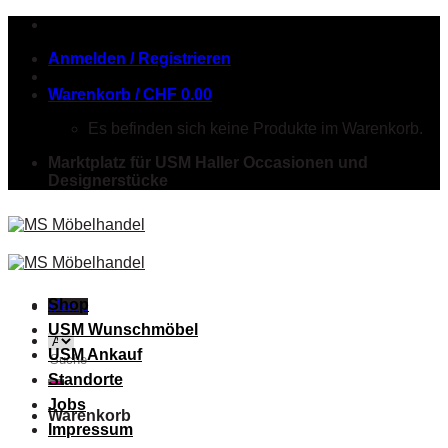
Skip
to
Anmelden / Registrieren
content
Warenkorb /
CHF
0.00
Es befinden sich keine Produkte im Warenkorb.
Marktplatz für USM Haller Occasionen und
Designerstücke
Shop
Menu
USM Wunschmöbel
USM Ankauf
Suche
nach:
Standorte
Jobs
Warenkorb
Impressum