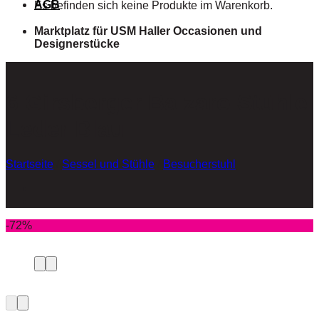
AGB
Es befinden sich keine Produkte im Warenkorb.
Marktplatz für USM Haller Occasionen und
Designerstücke
6 Girsberger Balzaro Stühle
Leder Blau
Startseite
/
Sessel und Stühle
/
Besucherstuhl
-72%