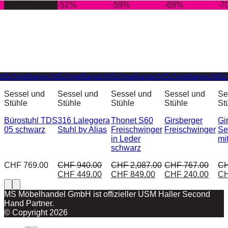
FABRIKNEU
-52%
-59%
-69%
-7
ht
Schnellansicht
Schnellansicht
Schnellansicht
Schnellansicht
Sc
Sessel und
Sessel und
Sessel und
Sessel und
Se
Stühle
Stühle
Stühle
Stühle
St
Bürostuhl TDS
316 Laleggera
Thonet S60
Girsberger
Gi
05 schwarz
Stuhl by Alias
Freischwinger
Freischwinger
Se
in Leder
mi
schwarz
CHF
769.00
CHF
940.00
CHF
2,087.00
CHF
767.00
C
CHF
449.00
CHF
849.00
CHF
240.00
C
MS Möbelhandel GmbH ist offizieller USM Haller Second
Hand Partner.
© Copyright 2026