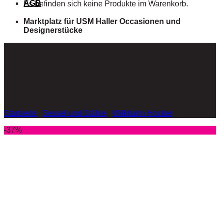
AGB
Es befinden sich keine Produkte im Warenkorb.
Marktplatz für USM Haller Occasionen und
Designerstücke
Wilkhahn Stitz 2 Modell
201/1
Startseite
/
Sessel und Stühle
/
Wilkhahn Hocker
-37%