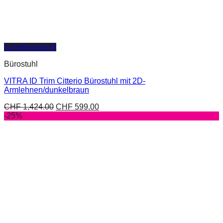
Schnellansicht
Bürostuhl
VITRA ID Trim Citterio Bürostuhl mit 2D-
Armlehnen/dunkelbraun
CHF
1,424.00
CHF
599.00
-25%