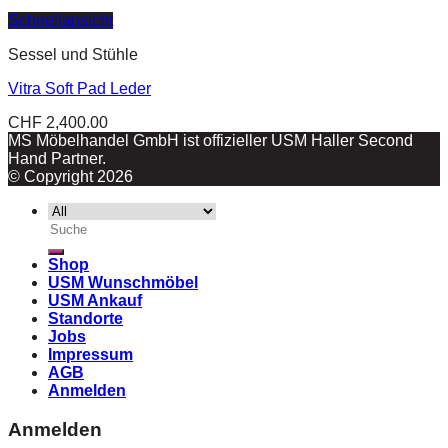
Schnellansicht
Sessel und Stühle
Vitra Soft Pad Leder
CHF
2,400.00
MS Möbelhandel GmbH ist offizieller USM Haller Second
Hand Partner.
© Copyright 2026
Suche
nach:
Shop
USM Wunschmöbel
USM Ankauf
Standorte
Jobs
Impressum
AGB
Anmelden
Anmelden