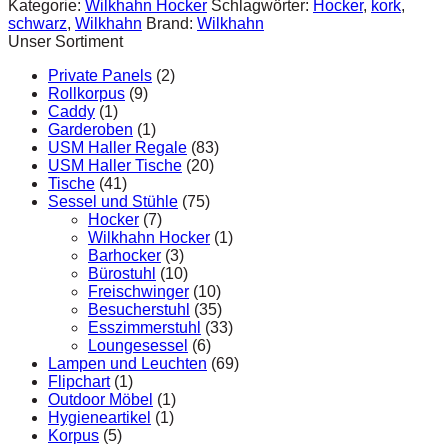
Kategorie:
Wilkhahn Hocker
Schlagwörter:
Hocker
,
kork
,
schwarz
,
Wilkhahn
Brand:
Wilkhahn
Unser Sortiment
Private Panels
(2)
Rollkorpus
(9)
Caddy
(1)
Garderoben
(1)
USM Haller Regale
(83)
USM Haller Tische
(20)
Tische
(41)
Sessel und Stühle
(75)
Hocker
(7)
Wilkhahn Hocker
(1)
Barhocker
(3)
Bürostuhl
(10)
Freischwinger
(10)
Besucherstuhl
(35)
Esszimmerstuhl
(33)
Loungesessel
(6)
Lampen und Leuchten
(69)
Flipchart
(1)
Outdoor Möbel
(1)
Hygieneartikel
(1)
Korpus
(5)