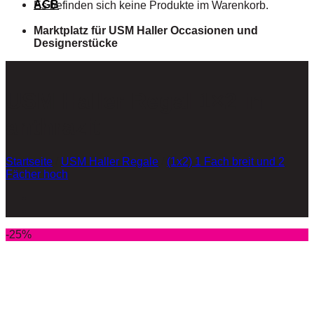
AGB
Es befinden sich keine Produkte im Warenkorb.
Marktplatz für USM Haller Occasionen und
Designerstücke
USM Haller Regal 1×2 in
anthrazit
Startseite
/
USM Haller Regale
/
(1x2) 1 Fach breit und 2
Fächer hoch
-25%