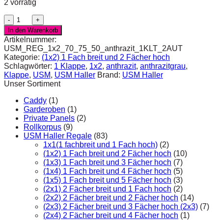
2 vorrätig
USM
Haller
In den Warenkorb
Regal
Artikelnummer:
1x2
USM_REG_1x2_70_75_50_anthrazit_1KLT_2AUT
in
Kategorie:
(1x2) 1 Fach breit und 2 Fächer hoch
anthrazit
Schlagwörter:
1 Klappe
,
1x2
,
anthrazit
,
anthrazitgrau
,
Menge
Klappe
,
USM
,
USM Haller
Brand:
USM Haller
Unser Sortiment
Caddy
(1)
Garderoben
(1)
Private Panels
(2)
Rollkorpus
(9)
USM Haller Regale
(83)
1x1(1 fachbreit und 1 Fach hoch)
(2)
(1x2) 1 Fach breit und 2 Fächer hoch
(10)
(1x3) 1 Fach breit und 3 Fächer hoch
(7)
(1x4) 1 Fach breit und 4 Fächer hoch
(5)
(1x5) 1 Fach breit und 5 Fächer hoch
(3)
(2x1) 2 Fächer breit und 1 Fach hoch
(2)
(2x2) 2 Fächer breit und 2 Fächer hoch
(14)
(2x3) 2 Fächer breit und 3 Fächer hoch (2x3)
(7)
(2x4) 2 Fächer breit und 4 Fächer hoch
(1)