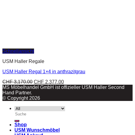
Schnellansicht
USM Haller Regale
USM Haller Regal 1×4 in anthrazitgrau
CHF
3,170.00
CHF
2,377.00
MS Möbelhandel GmbH ist offizieller USM Haller Second
Hand Partner.
© Copyright 2026
Suche
nach:
Shop
USM Wunschmöbel