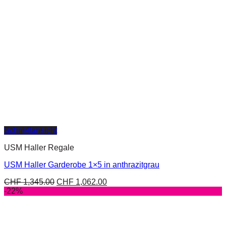
Schnellansicht
USM Haller Regale
USM Haller Garderobe 1×5 in anthrazitgrau
CHF
1,345.00
CHF
1,062.00
-22%