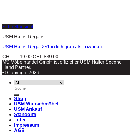
Schnellansicht
USM Haller Regale
USM Haller Regal 2×1 in lichtgrau als Lowboard
CHF
1,119.00
CHF
839.00
MS Möbelhandel GmbH ist offizieller USM Haller Second
Hand Partner.
© Copyright 2026
Suche
nach:
Shop
USM Wunschmöbel
USM Ankauf
Standorte
Jobs
Impressum
AGB