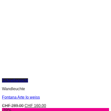
Schnellansicht
Wandleuchte
Fontana Arte Io weiss
CHF
289.00
CHF
160.00
-39%