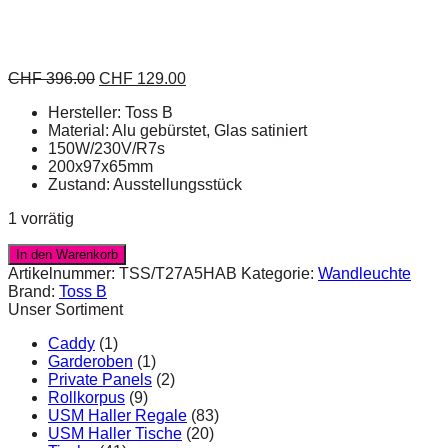
CHF
396.00
CHF
129.00
Hersteller: Toss B
Material: Alu gebürstet, Glas satiniert
150W/230V/R7s
200x97x65mm
Zustand: Ausstellungsstück
1 vorrätig
In den Warenkorb
Artikelnummer:
TSS/T27A5HAB
Kategorie:
Wandleuchte
Brand:
Toss B
Unser Sortiment
Caddy
(1)
Garderoben
(1)
Private Panels
(2)
Rollkorpus
(9)
USM Haller Regale
(83)
USM Haller Tische
(20)