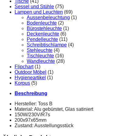
Tische
(41)
Sessel und Stühle
(75)
Lampen und Leuchten
(69)
Aussenbeleuchtung
(1)
Bodenleuchte
(2)
Bürostehleuchte
(1)
Deckenleuchte
(6)
Pendelleuchte
(11)
Schreibtischlampe
(4)
Stehleuchte
(4)
Tischleuchte
(16)
Wandleuchte
(28)
Flipchart
(1)
Outdoor Möbel
(1)
Hygieneartikel
(1)
Korpus
(5)
Beschreibung
Hersteller: Toss B
Material: Alu gebürstet, Glas satiniert
150W/230V/R7s
200x97x65mm
Zustand: Ausstellungsstück