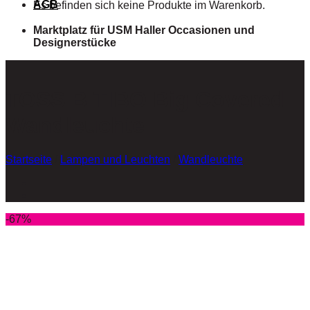
AGB
Es befinden sich keine Produkte im Warenkorb.
Marktplatz für USM Haller Occasionen und
Designerstücke
TOSS B TIBO Big Covered
Wandleuchte
Startseite
/
Lampen und Leuchten
/
Wandleuchte
-67%