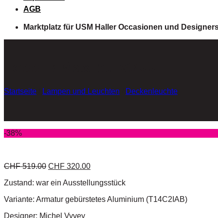
AGB
Marktplatz für USM Haller Occasionen und Designer
Toss B Maxibu V300i
Startseite
/
Lampen und Leuchten
/
Deckenleuchte
-38%
CHF
519.00
CHF
320.00
Zustand: war ein Ausstellungsstück
Variante: Armatur gebürstetes Aluminium (T14C2IAB)
Designer: Michel Vyvey