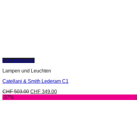
Schnellansicht
Lampen und Leuchten
Catellani & Smith Lederam C1
CHF
503.00
CHF
349.00
-37%