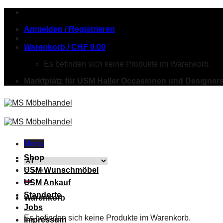
Skip
to
Anmelden / Registrieren
content
Warenkorb /
CHF
0.00
Es befinden sich keine Produkte im Warenkorb.
Marktplatz für USM Haller Occasionen und Designer
Menu
Shop
Suche
USM Wunschmöbel
nach:
USM Ankauf
Standorte
Warenkorb
Jobs
Es befinden sich keine Produkte im Warenkorb.
Impressum