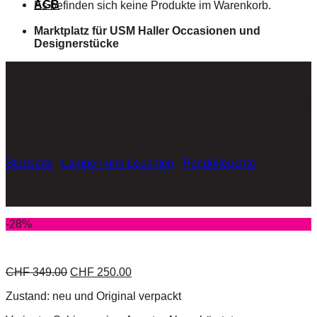
AGB
Es befinden sich keine Produkte im Warenkorb.
Marktplatz für USM Haller Occasionen und
Designerstücke
Serien Lighting Club Pendel
S
Startseite
/
Lampen und Leuchten
/
Pendelleuchte
-28%
CHF
349.00
CHF
250.00
Zustand: neu und Original verpackt