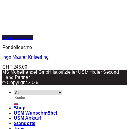
Schnellansicht
Pendelleuchte
Ingo Maurer Knitterling
CHF
246.00
MS Möbelhandel GmbH ist offizieller USM Haller Second
Hand Partner.
© Copyright 2026
Suche
nach:
Shop
USM Wunschmöbel
USM Ankauf
Standorte
Jobs