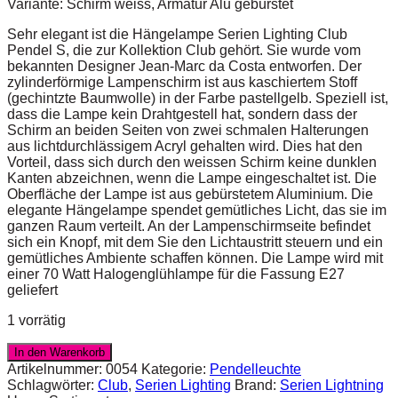
Variante: Schirm weiss, Armatur Alu gebürstet
Sehr elegant ist die Hängelampe Serien Lighting Club
Pendel S, die zur Kollektion Club gehört. Sie wurde vom
bekannten Designer Jean-Marc da Costa entworfen. Der
zylinderförmige Lampenschirm ist aus kaschiertem Stoff
(gechintzte Baumwolle) in der Farbe pastellgelb. Speziell ist,
dass die Lampe kein Drahtgestell hat, sondern dass der
Schirm an beiden Seiten von zwei schmalen Halterungen
aus lichtdurchlässigem Acryl gehalten wird. Dies hat den
Vorteil, dass sich durch den weissen Schirm keine dunklen
Kanten abzeichnen, wenn die Lampe eingeschaltet ist. Die
Oberfläche der Lampe ist aus gebürstetem Aluminium. Die
elegante Hängelampe spendet gemütliches Licht, das sie im
ganzen Raum verteilt. An der Lampenschirmseite befindet
sich ein Knopf, mit dem Sie den Lichtaustritt steuern und ein
gemütliches Ambiente schaffen können. Die Lampe wird mit
einer 70 Watt Halogenglühlampe für die Fassung E27
geliefert
1 vorrätig
In den Warenkorb
Artikelnummer:
0054
Kategorie:
Pendelleuchte
Schlagwörter:
Club
,
Serien Lighting
Brand:
Serien Lightning