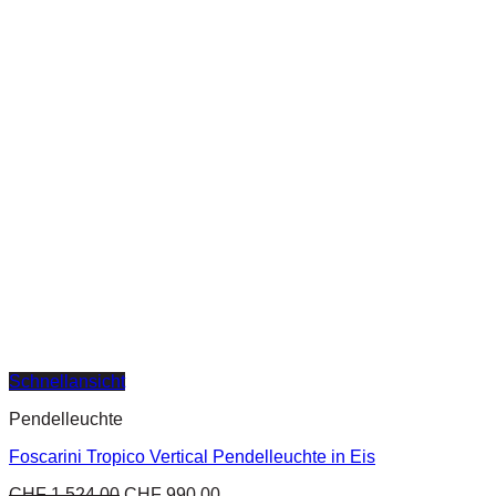
Schnellansicht
Pendelleuchte
Foscarini Tropico Vertical Pendelleuchte in Eis
CHF
1,524.00
CHF
990.00