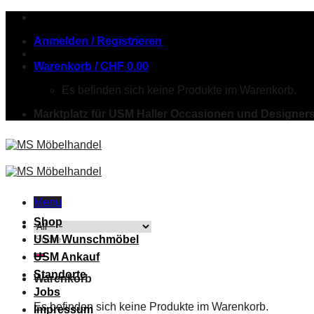
Skip
to
Anmelden / Registrieren
content
Warenkorb /
CHF
0.00
Es befinden sich keine Produkte im Warenkorb.
Marktplatz für USM Haller Occasionen und Designer
Menu
Shop
Suche
USM Wunschmöbel
nach:
USM Ankauf
Standorte
Warenkorb
Jobs
Es befinden sich keine Produkte im Warenkorb.
Impressum