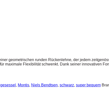
einer geometrischen runden Rückenlehne, der jedem zeitgenössis
 für maximale Flexibilität schwenkt. Dank seiner innovativen F
gesessel
,
Montis
,
Niels Bendtsen
,
schwarz
,
super bequem
Bra