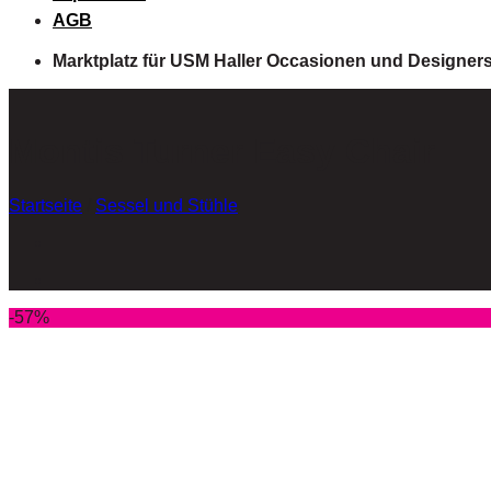
AGB
Marktplatz für USM Haller Occasionen und Designer
Montis Turner Easy Chair
Startseite
/
Sessel und Stühle
-57%