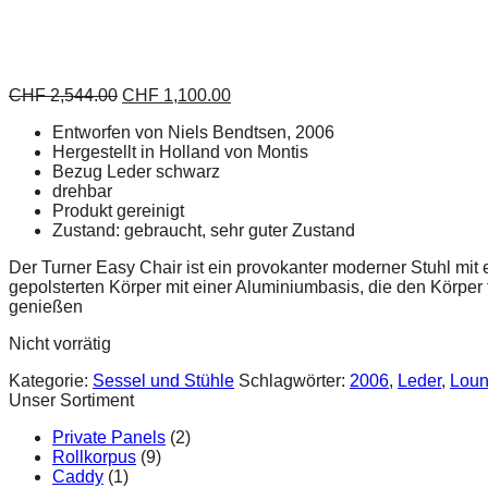
CHF
2,544.00
CHF
1,100.00
Entworfen von Niels Bendtsen, 2006
Hergestellt in Holland von Montis
Bezug Leder schwarz
drehbar
Produkt gereinigt
Zustand: gebraucht, sehr guter Zustand
Der Turner Easy Chair ist ein provokanter moderner Stuhl mit 
gepolsterten Körper mit einer Aluminiumbasis, die den Körper
genießen
Nicht vorrätig
Kategorie:
Sessel und Stühle
Schlagwörter:
2006
,
Leder
,
Loun
Unser Sortiment
Private Panels
(2)
Rollkorpus
(9)
Caddy
(1)