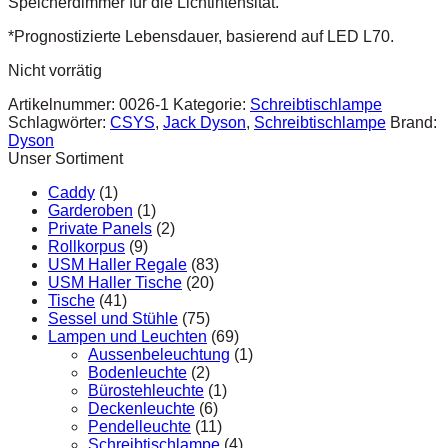
Speicherdimmer für die Lichtintensität.
*Prognostizierte Lebensdauer, basierend auf LED L70.
Nicht vorrätig
Artikelnummer:
0026-1
Kategorie:
Schreibtischlampe
Schlagwörter:
CSYS
,
Jack Dyson
,
Schreibtischlampe
Brand:
Dyson
Unser Sortiment
Caddy
(1)
Garderoben
(1)
Private Panels
(2)
Rollkorpus
(9)
USM Haller Regale
(83)
USM Haller Tische
(20)
Tische
(41)
Sessel und Stühle
(75)
Lampen und Leuchten
(69)
Aussenbeleuchtung
(1)
Bodenleuchte
(2)
Bürostehleuchte
(1)
Deckenleuchte
(6)
Pendelleuchte
(11)
Schreibtischlampe
(4)