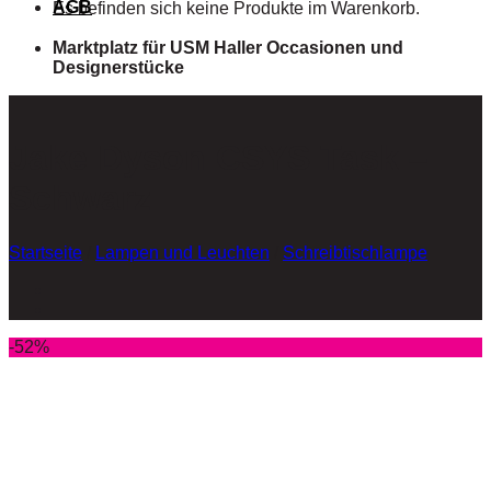
AGB
Es befinden sich keine Produkte im Warenkorb.
Marktplatz für USM Haller Occasionen und
Designerstücke
Jake Dyson CSYS Task –
Schwarz
Startseite
/
Lampen und Leuchten
/
Schreibtischlampe
-52%