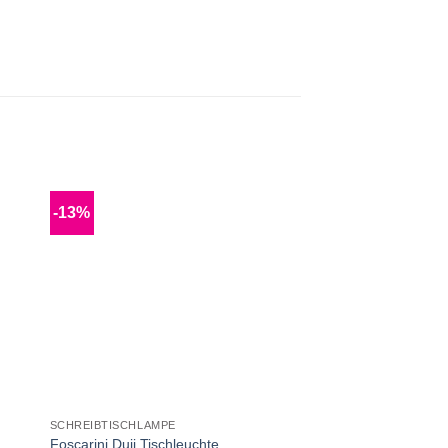
-13%
SCHREIBTISCHLAMPE
Foscarini Duii Tischleuchte