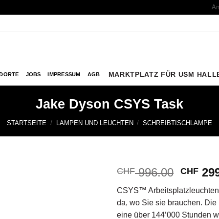
An
MARKTPLATZ FÜR USM HALL
DORTE
JOBS
IMPRESSUM
AGB
Jake Dyson CSYS Task
STARTSEITE
/
LAMPEN UND LEUCHTEN
/
SCHREIBTISCHLAMPE
996.00
299
CHF
CHF
CSYS™ Arbeitsplatzleuchten 
da, wo Sie sie brauchen. Die
eine über 144’000 Stunden wä