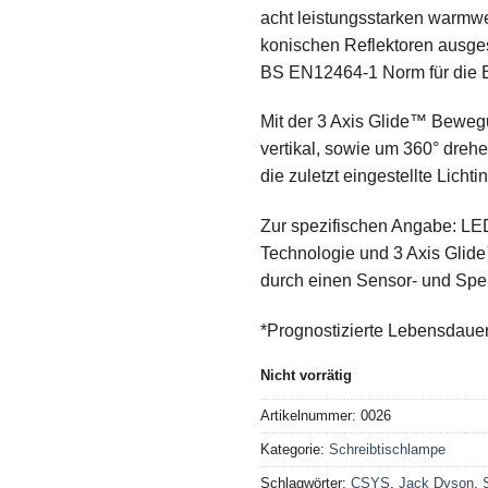
acht leistungsstarken warmw
konischen Reflektoren ausgest
BS EN12464-1 Norm für die B
Mit der 3 Axis Glide™ Bewegu
vertikal, sowie um 360° dreh
die zuletzt eingestellte Lichtin
Zur spezifischen Angabe: LE
Technologie und 3 Axis Glid
durch einen Sensor- und Speic
*Prognostizierte Lebensdauer
Nicht vorrätig
Artikelnummer:
0026
Kategorie:
Schreibtischlampe
Schlagwörter:
CSYS
,
Jack Dyson
,