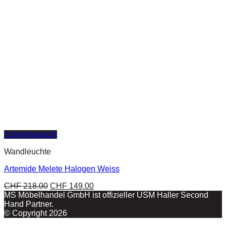
Schnellansicht
Wandleuchte
Artemide Melete Halogen Weiss
CHF
218.00
CHF
149.00
MS Möbelhandel GmbH ist offizieller USM Haller Second
Hand Partner.
© Copyright 2026