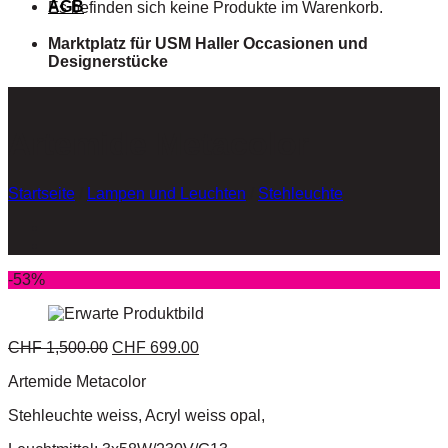
AGB
Es befinden sich keine Produkte im Warenkorb.
Marktplatz für USM Haller Occasionen und
Designerstücke
Artemide Metacolor
Startseite
/
Lampen und Leuchten
/
Stehleuchte
-53%
CHF
1,500.00
CHF
699.00
Artemide Metacolor
Stehleuchte weiss, Acryl weiss opal,