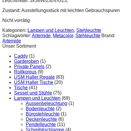
Leuchtmittel: 3x58W/230V/G13,
Zustand: Ausstellungsstück mit leichten Gebrauchspuren
Nicht vorrätig
Kategorien:
Lampen und Leuchten
,
Stehleuchte
Schlagwörter:
Artemide
,
Metacolor
,
Stehleuchte
Brand:
Artemide
Unser Sortiment
Caddy
(1)
Garderoben
(1)
Private Panels
(2)
Rollkorpus
(9)
USM Haller Regale
(83)
USM Haller Tische
(20)
Tische
(41)
Sessel und Stühle
(75)
Lampen und Leuchten
(69)
Aussenbeleuchtung
(1)
Bodenleuchte
(2)
Bürostehleuchte
(1)
Deckenleuchte
(6)
Pendelleuchte
(11)
Schreibtischlampe
(4)