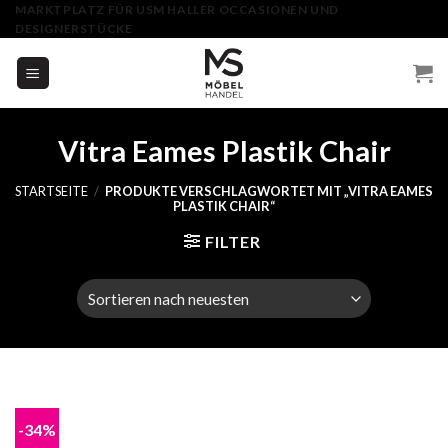
Skip
MARKTPLATZ FÜR USM HALLER OCCASIONEN UND
DESIGNERSTÜCKE
to
content
Vitra Eames Plastik Chair
STARTSEITE
/
PRODUKTE VERSCHLAGWORTET MIT „VITRA EAMES
PLASTIK CHAIR“
FILTER
-34%