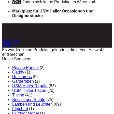
AGB
Es befinden sich keine Produkte im Warenkorb.
Marktplatz für USM Haller Occasionen und
Designerstücke
USM Zubehör
Startseite
/
Produkte verschlagwortet mit „USM Zubehör“
Filter
Es wurden keine Produkte gefunden, die deiner Auswahl
entsprechen.
Unser Sortiment
Private Panels
(2)
Caddy
(1)
Rollkorpus
(9)
Garderoben
(1)
USM Haller Regale
(83)
USM Haller Tische
(20)
Tische
(41)
Sessel und Stühle
(75)
Lampen und Leuchten
(69)
Flipchart
(1)
Outdoor Möbel
(1)