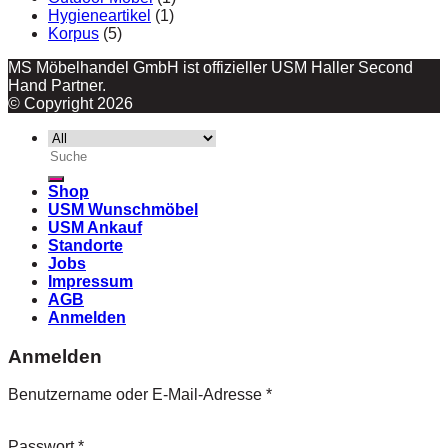
Hygieneartikel
(1)
Korpus
(5)
MS Möbelhandel GmbH ist offizieller USM Haller Second
Hand Partner.
© Copyright 2026
Suche
nach:
Shop
USM Wunschmöbel
USM Ankauf
Standorte
Jobs
Impressum
AGB
Anmelden
Anmelden
Benutzername oder E-Mail-Adresse
*
Passwort
*