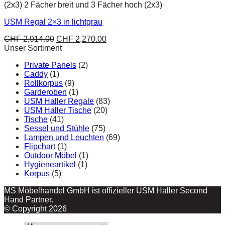
(2x3) 2 Fächer breit und 3 Fächer hoch (2x3)
USM Regal 2×3 in lichtgrau
CHF
2,914.00
CHF
2,270.00
Unser Sortiment
Private Panels
(2)
Caddy
(1)
Rollkorpus
(9)
Garderoben
(1)
USM Haller Regale
(83)
USM Haller Tische
(20)
Tische
(41)
Sessel und Stühle
(75)
Lampen und Leuchten
(69)
Flipchart
(1)
Outdoor Möbel
(1)
Hygieneartikel
(1)
Korpus
(5)
MS Möbelhandel GmbH ist offizieller USM Haller Second
Hand Partner.
© Copyright 2026