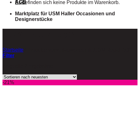
AGB
Es befinden sich keine Produkte im Warenkorb.
Marktplatz für USM Haller Occasionen und
Designerstücke
USM Regal 2x3
Startseite
/
Produkte verschlagwortet mit „USM Regal 2x3“
Filter
Zeigt alle 2 Ergebnisse
-21%