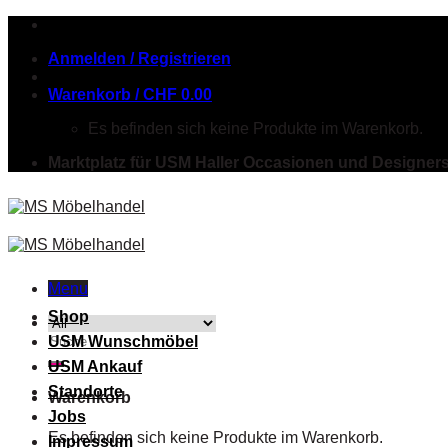
Skip
to
Anmelden / Registrieren
content
Warenkorb /
CHF
0.00
Es befinden sich keine Produkte im Warenkorb.
Marktplatz für USM Haller Occasionen und Designer
Menu
Shop
Suche
USM Wunschmöbel
nach:
USM Ankauf
Standorte
Warenkorb
Jobs
Es befinden sich keine Produkte im Warenkorb.
Impressum