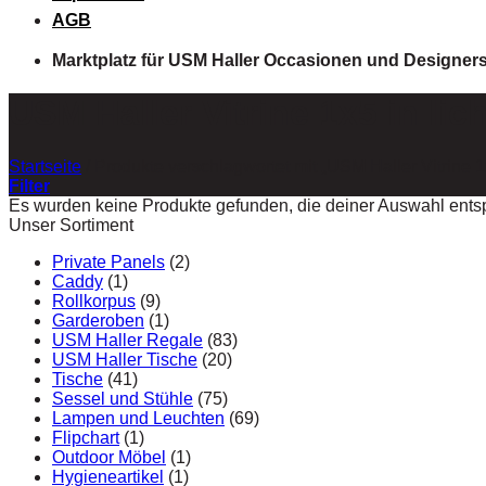
AGB
Marktplatz für USM Haller Occasionen und Designer
USM Haller Vitrine 1x5 in lic
Startseite
/
Produkte verschlagwortet mit „USM Haller Vitrine 1x
Filter
Es wurden keine Produkte gefunden, die deiner Auswahl ents
Unser Sortiment
Private Panels
(2)
Caddy
(1)
Rollkorpus
(9)
Garderoben
(1)
USM Haller Regale
(83)
USM Haller Tische
(20)
Tische
(41)
Sessel und Stühle
(75)
Lampen und Leuchten
(69)
Flipchart
(1)
Outdoor Möbel
(1)
Hygieneartikel
(1)