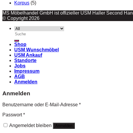
Korpus
(5)
MS Möbelhandel GmbH ist offizieller USM Haller Second Hand
© Copyright 2026
Suche
nach:
Shop
USM Wunschmöbel
USM Ankauf
Standorte
Jobs
Impressum
AGB
Anmelden
Anmelden
Benutzername oder E-Mail-Adresse
*
Passwort
*
Angemeldet bleiben
Anmelden