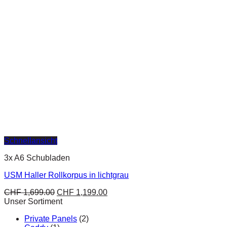
Schnellansicht
3x A6 Schubladen
USM Haller Rollkorpus in lichtgrau
CHF
1,699.00
CHF
1,199.00
Unser Sortiment
Private Panels
(2)