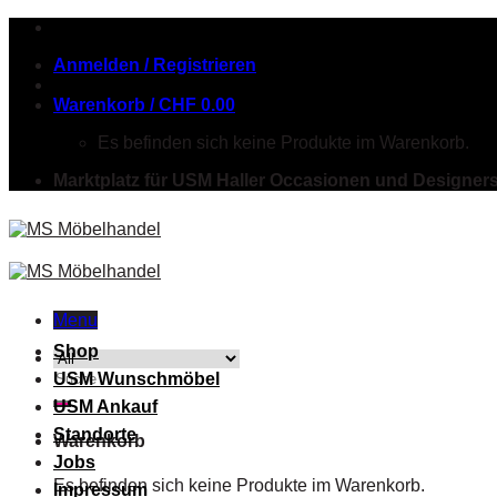
Skip
to
Anmelden / Registrieren
content
Warenkorb /
CHF
0.00
Es befinden sich keine Produkte im Warenkorb.
Marktplatz für USM Haller Occasionen und Designer
Menu
Shop
Suche
USM Wunschmöbel
nach:
USM Ankauf
Standorte
Warenkorb
Jobs
Es befinden sich keine Produkte im Warenkorb.
Impressum