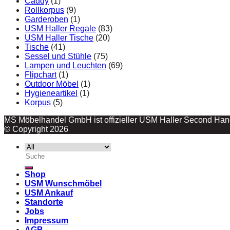
Caddy
(1)
Rollkorpus
(9)
Garderoben
(1)
USM Haller Regale
(83)
USM Haller Tische
(20)
Tische
(41)
Sessel und Stühle
(75)
Lampen und Leuchten
(69)
Flipchart
(1)
Outdoor Möbel
(1)
Hygieneartikel
(1)
Korpus
(5)
MS Möbelhandel GmbH ist offizieller USM Haller Second Hand
© Copyright 2026
Suche
nach:
Shop
USM Wunschmöbel
USM Ankauf
Standorte
Jobs
Impressum
AGB