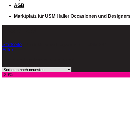
AGB
Marktplatz für USM Haller Occasionen und Designer
USM 29
Startseite
/
Produkte verschlagwortet mit „USM 29“
Filter
Einzelnes Ergebnis wird angezeigt
-29%