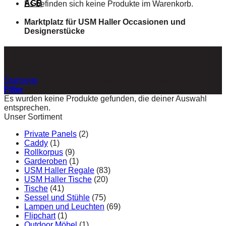
AGB
Es befinden sich keine Produkte im Warenkorb.
Marktplatz für USM Haller Occasionen und
Designerstücke
USM 1x2 beige
Startseite
/
Produkte verschlagwortet mit „USM 1x2 beige“
Filter
Es wurden keine Produkte gefunden, die deiner Auswahl
entsprechen.
Unser Sortiment
Private Panels
(2)
Caddy
(1)
Rollkorpus
(9)
Garderoben
(1)
USM Haller Regale
(83)
USM Haller Tische
(20)
Tische
(41)
Sessel und Stühle
(75)
Lampen und Leuchten
(69)
Flipchart
(1)
Outdoor Möbel
(1)