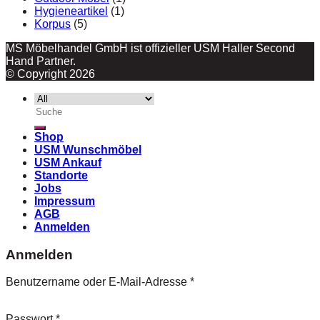
Hygieneartikel
(1)
Korpus
(5)
MS Möbelhandel GmbH ist offizieller USM Haller Second
Hand Partner.
© Copyright 2026
Suche
nach:
Shop
USM Wunschmöbel
USM Ankauf
Standorte
Jobs
Impressum
AGB
Anmelden
Anmelden
Benutzername oder E-Mail-Adresse
*
Passwort
*