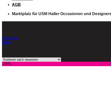
AGB
Marktplatz für USM Haller Occasionen und Designer
Tischleuchte
Startseite
/
Produkte verschlagwortet mit „Tischleuchte“
Filter
Zeigt alle 3 Ergebnisse
-38%