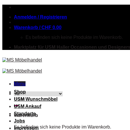
Skip
to
Anmelden / Registrieren
content
Warenkorb /
CHF
0.00
Es befinden sich keine Produkte im Warenkorb.
Marktplatz für USM Haller Occasionen und Designer
Menu
Shop
Suche
USM Wunschmöbel
nach:
USM Ankauf
Standorte
Warenkorb
Jobs
Es befinden sich keine Produkte im Warenkorb.
Impressum