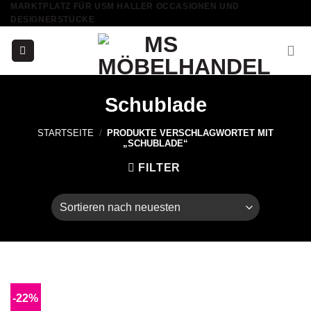
MARKTPLATZ FÜR USM HALLER OCCASIONEN UND
Skip
DESIGNERSTÜCKE
to
content
Schublade
STARTSEITE
/
PRODUKTE VERSCHLAGWORTET MIT
„SCHUBLADE“
FILTER
-22%