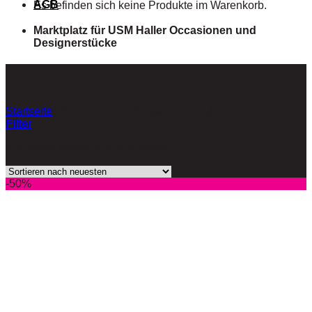
AGB
Es befinden sich keine Produkte im Warenkorb.
Marktplatz für USM Haller Occasionen und
Designerstücke
Ledersessel
Startseite
/
Produkte verschlagwortet mit „Ledersessel“
Filter
Einzelnes Ergebnis wird angezeigt
-50%