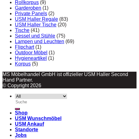
Rollkorpus
(9)
Garderoben
(1)
Private Panels
(2)
USM Haller Regale
(83)
USM Haller Tische
(20)
Tische
(41)
Sessel und Stühle
(75)
Lampen und Leuchten
(69)
Flipchart
(1)
Outdoor Möbel
(1)
Hygieneartikel
(1)
Korpus
(5)
MS Möbelhandel GmbH ist offizieller USM Haller Second
Hand Partner.
© Copyright 2026
Suche
nach:
Shop
USM Wunschmöbel
USM Ankauf
Standorte
Jobs