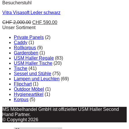
Besucherstuhl
Vitra Visasoft Leder schwarz
CHF
2,000.00
CHF
590.00
Unser Sortiment
Private Panels
(2)
Caddy
(1)
Rollkorpus
(9)
Garderoben
(1)
USM Haller Regale
(83)
USM Haller Tische
(20)
Tische
(41)
Sessel und Stühle
(75)
Lampen und Leuchten
(69)
Flipchart
(1)
Outdoor Möbel
(1)
Hygieneartikel
(1)
Korpus
(5)
MS Möbelhandel GmbH ist offizieller USM Haller Second
Hand Partner.
© Copyright 2026