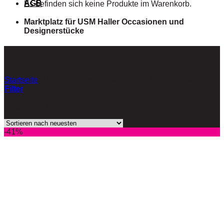
AGB
Es befinden sich keine Produkte im Warenkorb.
Marktplatz für USM Haller Occasionen und
Designerstücke
Leder Schwarz
Startseite
/
Produkte verschlagwortet mit „Leder Schwarz“
Filter
Zeigt alle 2 Ergebnisse
-41%