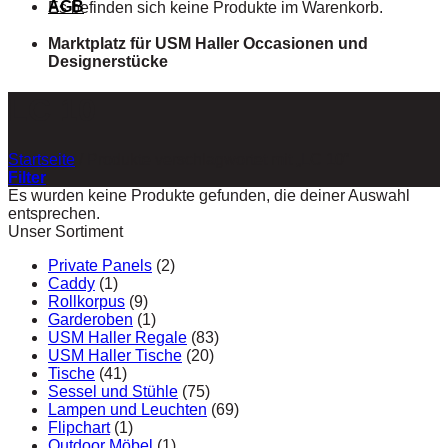
AGB
Es befinden sich keine Produkte im Warenkorb.
Marktplatz für USM Haller Occasionen und
Designerstücke
LC 10
Startseite
/
Produkte verschlagwortet mit „LC 10“
Filter
Es wurden keine Produkte gefunden, die deiner Auswahl
entsprechen.
Unser Sortiment
Private Panels
(2)
Caddy
(1)
Rollkorpus
(9)
Garderoben
(1)
USM Haller Regale
(83)
USM Haller Tische
(20)
Tische
(41)
Sessel und Stühle
(75)
Lampen und Leuchten
(69)
Flipchart
(1)
Outdoor Möbel
(1)