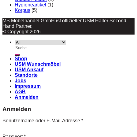
Hygieneartikel
(1)
Korpus
(5)
MS Möbelhandel GmbH ist offizieller USM Haller Second
Hand Partner.
© Copyright 2026
Suche
nach:
Shop
USM Wunschmöbel
USM Ankauf
Standorte
Jobs
Impressum
AGB
Anmelden
Anmelden
Benutzername oder E-Mail-Adresse
*
Passwort
*