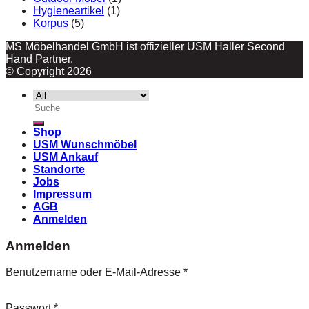
Hygieneartikel
(1)
Korpus
(5)
MS Möbelhandel GmbH ist offizieller USM Haller Second
Hand Partner.
© Copyright 2026
Suche
nach:
Shop
USM Wunschmöbel
USM Ankauf
Standorte
Jobs
Impressum
AGB
Anmelden
Anmelden
Benutzername oder E-Mail-Adresse
*
Passwort
*