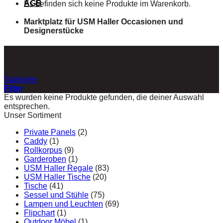
AGB
Es befinden sich keine Produkte im Warenkorb.
Marktplatz für USM Haller Occasionen und
Designerstücke
Lampe
Startseite
/
Produkte verschlagwortet mit „Lampe“
Filter
Es wurden keine Produkte gefunden, die deiner Auswahl
entsprechen.
Unser Sortiment
Private Panels
(2)
Caddy
(1)
Rollkorpus
(9)
Garderoben
(1)
USM Haller Regale
(83)
USM Haller Tische
(20)
Tische
(41)
Sessel und Stühle
(75)
Lampen und Leuchten
(69)
Flipchart
(1)
Outdoor Möbel
(1)