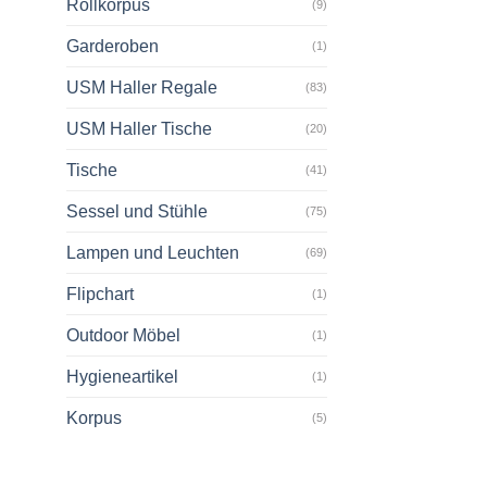
Rollkorpus
(9)
Garderoben
(1)
USM Haller Regale
(83)
USM Haller Tische
(20)
Tische
(41)
Sessel und Stühle
(75)
Lampen und Leuchten
(69)
Flipchart
(1)
Outdoor Möbel
(1)
Hygieneartikel
(1)
Korpus
(5)