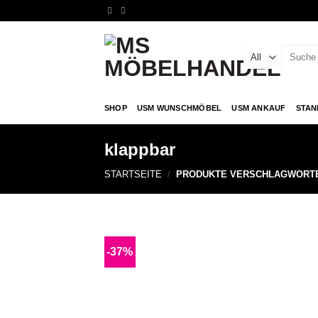
Skip
to
content
Suche
nach:
SHOP
USM WUNSCHMÖBEL
USM ANKAUF
STAN
klappbar
STARTSEITE
/
PRODUKTE VERSCHLAGWORTE
-37%