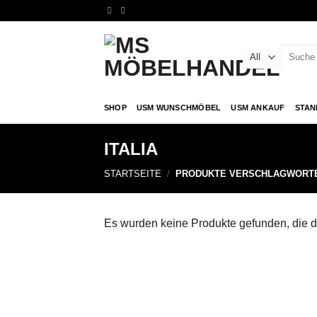
Skip
to
content
Suche
nach:
SHOP
USM WUNSCHMÖBEL
USM ANKAUF
STAN
ITALIA
STARTSEITE
/
PRODUKTE VERSCHLAGWORTET
Es wurden keine Produkte gefunden, die 