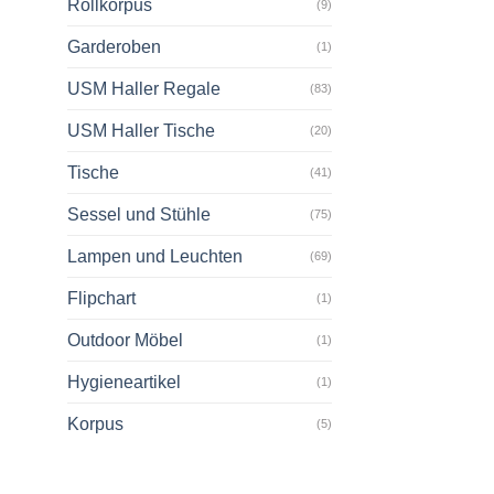
Rollkorpus
(9)
Garderoben
(1)
USM Haller Regale
(83)
USM Haller Tische
(20)
Tische
(41)
Sessel und Stühle
(75)
Lampen und Leuchten
(69)
Flipchart
(1)
Outdoor Möbel
(1)
Hygieneartikel
(1)
Korpus
(5)