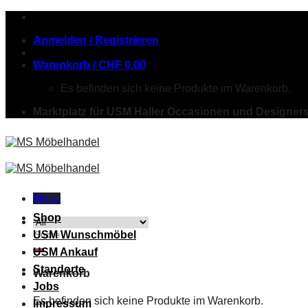
Skip
to
Anmelden / Registrieren
content
Warenkorb /
CHF
0.00
Es befinden sich keine Produkte im Warenkorb.
Marktplatz für USM Haller Occasionen und Designer
Menu
Shop
Suche
USM Wunschmöbel
nach:
USM Ankauf
Standorte
Warenkorb
Jobs
Es befinden sich keine Produkte im Warenkorb.
Impressum