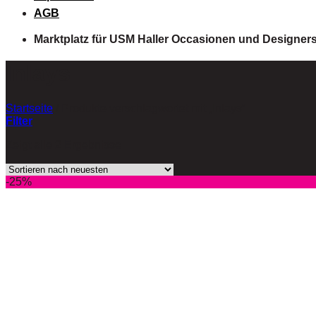
AGB
Marktplatz für USM Haller Occasionen und Designer
Inlays
Startseite
/
Produkte verschlagwortet mit „Inlays“
Filter
Zeigt alle 2 Ergebnisse
-25%