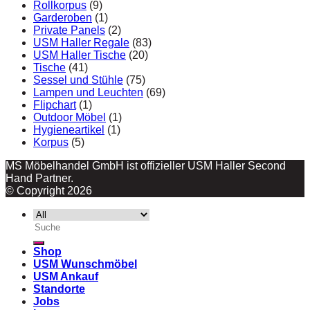
Rollkorpus
(9)
Garderoben
(1)
Private Panels
(2)
USM Haller Regale
(83)
USM Haller Tische
(20)
Tische
(41)
Sessel und Stühle
(75)
Lampen und Leuchten
(69)
Flipchart
(1)
Outdoor Möbel
(1)
Hygieneartikel
(1)
Korpus
(5)
MS Möbelhandel GmbH ist offizieller USM Haller Second
Hand Partner.
© Copyright 2026
Suche
nach:
Shop
USM Wunschmöbel
USM Ankauf
Standorte
Jobs