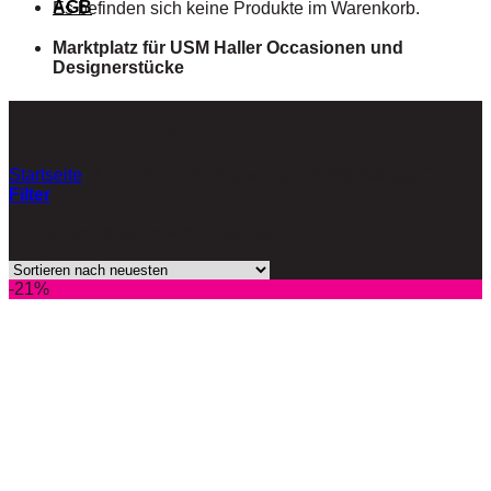
AGB
Es befinden sich keine Produkte im Warenkorb.
Marktplatz für USM Haller Occasionen und
Designerstücke
Bücherregal
Startseite
/
Produkte verschlagwortet mit „Bücherregal“
Filter
Einzelnes Ergebnis wird angezeigt
-21%