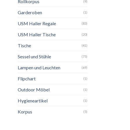
Rollkorpus
(9)
Garderoben
(1)
USM Haller Regale
(83)
USM Haller Tische
(20)
Tische
(41)
Sessel und Stühle
(75)
Lampen und Leuchten
(69)
Flipchart
(1)
Outdoor Möbel
(1)
Hygieneartikel
(1)
Korpus
(5)