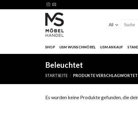
Skip
to
content
Suche
nach:
SHOP
USM WUNSCHMÖBEL
USM ANKAUF
STAN
Beleuchtet
STARTSEITE
/
PRODUKTE VERSCHLAGWORTET M
Es wurden keine Produkte gefunden, die dei