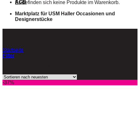
AGB
Es befinden sich keine Produkte im Warenkorb.
Marktplatz für USM Haller Occasionen und
Designerstücke
Anbaustrahler
Startseite
/
Produkte verschlagwortet mit „Anbaustrahler“
Filter
Einzelnes Ergebnis wird angezeigt
-37%