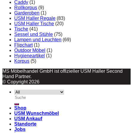
Caddy
(1)
Rollkorpus
(9)
Garderoben
(1)
USM Haller Regale
(83)
USM Haller Tische
(20)
Tische
(41)
Sessel und Stühle
(75)
Lampen und Leuchten
(69)
Flipchart
(1)
Outdoor Möbel
(1)
Hygieneartikel
(1)
Korpus
(5)
MS Möbelhandel GmbH ist offizieller USM Haller Second
Hand Partner.
© Copyright 2026
Suche
nach:
Shop
USM Wunschmöbel
USM Ankauf
Standorte
Jobs