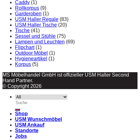
Caddy
(1)
Rollkorpus
(9)
Garderoben
(1)
USM Haller Regale
(83)
USM Haller Tische
(20)
Tische
(41)
Sessel und Stühle
(75)
Lampen und Leuchten
(69)
Flipchart
(1)
Outdoor Möbel
(1)
Hygieneartikel
(1)
Korpus
(5)
MS Möbelhandel GmbH ist offizieller USM Haller Second
Hand Partner.
© Copyright 2026
Suche
nach:
Shop
USM Wunschmöbel
USM Ankauf
Standorte
Jobs