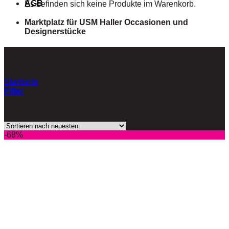
AGB
Es befinden sich keine Produkte im Warenkorb.
Marktplatz für USM Haller Occasionen und
Designerstücke
Aluminium
Startseite
/
Produkte verschlagwortet mit „Aluminium“
Filter
Einzelnes Ergebnis wird angezeigt
-68%