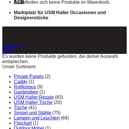
AGB
Es befinden sich keine Produkte im Warenkorb.
Marktplatz für USM Haller Occasionen und
Designerstücke
abschliessbar
Startseite
/
Produkte verschlagwortet mit „abschliessbar“
Filter
Es wurden keine Produkte gefunden, die deiner Auswahl
entsprechen.
Unser Sortiment
Private Panels
(2)
Caddy
(1)
Rollkorpus
(9)
Garderoben
(1)
USM Haller Regale
(83)
USM Haller Tische
(20)
Tische
(41)
Sessel und Stühle
(75)
Lampen und Leuchten
(69)
Flipchart
(1)
Outdoor Möbel
(1)