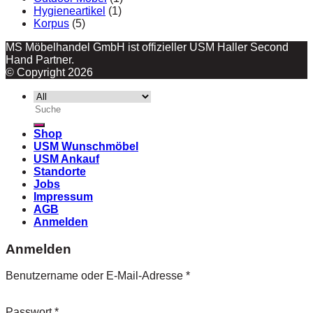
Hygieneartikel
(1)
Korpus
(5)
MS Möbelhandel GmbH ist offizieller USM Haller Second
Hand Partner.
© Copyright 2026
Suche
nach:
Shop
USM Wunschmöbel
USM Ankauf
Standorte
Jobs
Impressum
AGB
Anmelden
Anmelden
Benutzername oder E-Mail-Adresse
*
Passwort
*