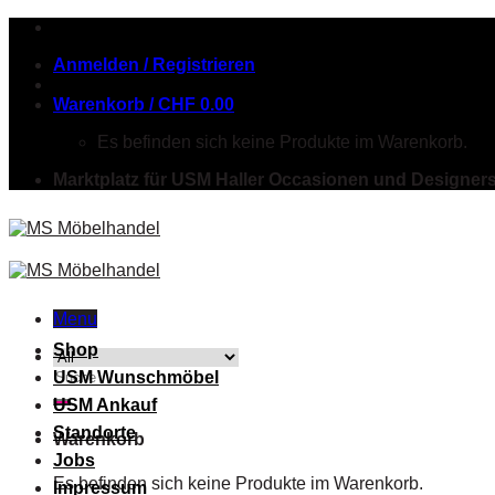
Skip
to
Anmelden / Registrieren
content
Warenkorb /
CHF
0.00
Es befinden sich keine Produkte im Warenkorb.
Marktplatz für USM Haller Occasionen und Designer
Menu
Shop
Suche
USM Wunschmöbel
nach:
USM Ankauf
Standorte
Warenkorb
Jobs
Es befinden sich keine Produkte im Warenkorb.
Impressum