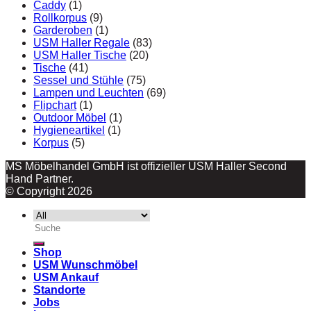
Caddy
(1)
Rollkorpus
(9)
Garderoben
(1)
USM Haller Regale
(83)
USM Haller Tische
(20)
Tische
(41)
Sessel und Stühle
(75)
Lampen und Leuchten
(69)
Flipchart
(1)
Outdoor Möbel
(1)
Hygieneartikel
(1)
Korpus
(5)
MS Möbelhandel GmbH ist offizieller USM Haller Second
Hand Partner.
© Copyright 2026
Suche
nach:
Shop
USM Wunschmöbel
USM Ankauf
Standorte
Jobs