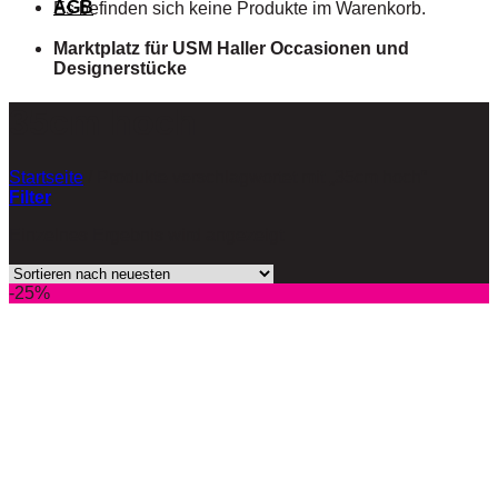
AGB
Es befinden sich keine Produkte im Warenkorb.
Marktplatz für USM Haller Occasionen und
Designerstücke
35cm hoch
Startseite
/
Produkte verschlagwortet mit „35cm hoch“
Filter
Einzelnes Ergebnis wird angezeigt
-25%