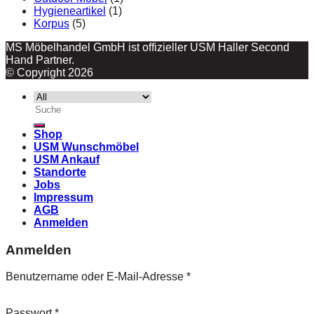
Hygieneartikel
(1)
Korpus
(5)
MS Möbelhandel GmbH ist offizieller USM Haller Second
Hand Partner.
© Copyright 2026
Suche
nach:
Shop
USM Wunschmöbel
USM Ankauf
Standorte
Jobs
Impressum
AGB
Anmelden
Anmelden
Benutzername oder E-Mail-Adresse
*
Passwort
*