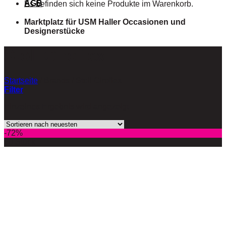
AGB
Es befinden sich keine Produkte im Warenkorb.
Marktplatz für USM Haller Occasionen und
Designerstücke
Stoll Giroflex
Startseite
/
Brands
/
Stoll Giroflex
Filter
Einzelnes Ergebnis wird angezeigt
-72%
50 Stück