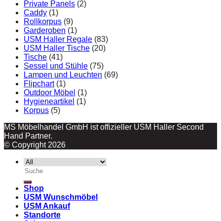
Private Panels
(2)
Caddy
(1)
Rollkorpus
(9)
Garderoben
(1)
USM Haller Regale
(83)
USM Haller Tische
(20)
Tische
(41)
Sessel und Stühle
(75)
Lampen und Leuchten
(69)
Flipchart
(1)
Outdoor Möbel
(1)
Hygieneartikel
(1)
Korpus
(5)
MS Möbelhandel GmbH ist offizieller USM Haller Second
Hand Partner.
© Copyright 2026
Suche
nach:
Shop
USM Wunschmöbel
USM Ankauf
Standorte