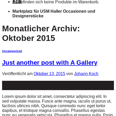
AGB
Es befinden sich keine Produkte im Warenkorb.
Marktplatz für USM Haller Occasionen und
Designerstücke
Monatlicher Archiv:
Oktober 2015
Uncategorized
Just another post with A Gallery
Veröffentlicht am
Oktober 13, 2015
von
Johann Koch
13
Okt.
Lorem ipsum dolor sit amet, consectetur adipiscing elit. In
sed vulputate massa. Fusce ante magna, iaculis ut purus ut,
facilisis ultrices nibh. Quisque commodo nunc eget tortor
dapibus, et tristique magna convallis. Phasellus egestas
nunc eu venenatis vehicula. Phasellus et magna nulla. Proin