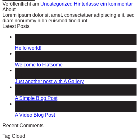
Veröffentlicht am
Uncategorized
Hinterlasse ein kommentar
About
Lorem ipsum dolor sit amet, consectetuer adipiscing elit, sed
diam nonummy nibh euismod tincidunt.
Latest Posts
25
Apr.
Hello world!
19
Nov.
Welcome to Flatsome
13
Okt.
Just another post with A Gallery
13
Okt.
A Simple Blog Post
01
Jan.
A Video Blog Post
Recent Comments
Tag Cloud